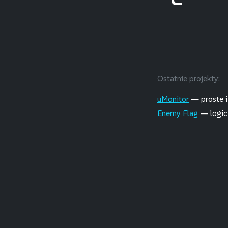
Ostatnie projekty:
uMonitor
— proste i
Enemy Flag
— logicz