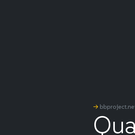
->
bbproject.ne
Qual