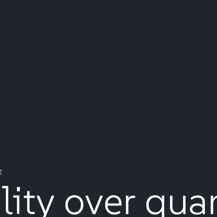
t
ity over qua